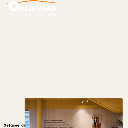
Gefaseerde
verbouwing
Gemeentehuis
Koggenland
Gefaseerde verbouwing Gemeentehuis Koggenland