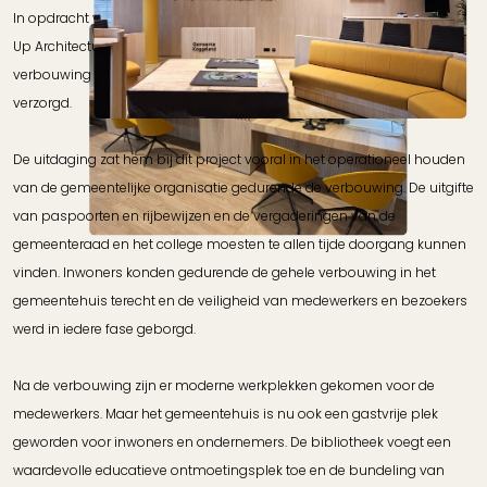
In opdracht van de Gemeente Koggenland en in samenwerking met
Up Architecture heeft Ooijevaar | bevlogen bouwers de gefaseerde
verbouwing van het Gemeentehuis van de Gemeente Koggenland
verzorgd.
De uitdaging zat hem bij dit project vooral in het operationeel houden
van de gemeentelijke organisatie gedurende de verbouwing. De uitgifte
van paspoorten en rijbewijzen en de vergaderingen van de
gemeenteraad en het college moesten te allen tijde doorgang kunnen
vinden. Inwoners konden gedurende de gehele verbouwing in het
gemeentehuis terecht en de veiligheid van medewerkers en bezoekers
werd in iedere fase geborgd.
Na de verbouwing zijn er moderne werkplekken gekomen voor de
medewerkers. Maar het gemeentehuis is nu ook een gastvrije plek
geworden voor inwoners en ondernemers. De bibliotheek voegt een
waardevolle educatieve ontmoetingsplek toe en de bundeling van