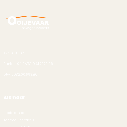
KVK. 370.38.610
Bank: NL94 RABO 0161 7870 88
btw: 0032.00.693.B01
Alkmaar
Hoofdkantoor
Toermalijnstraat 10