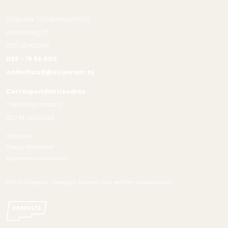
Ooijevaar | Onderhoud PLUS
Atoomweg 35
1627 LE HOORN
088 - 19 56 000
onderhoud@ooijevaar.nl
Correspondentieadres
Toermalijnstraat 10
1812 RL ALKMAAR
Disclaimer
Privacy statement
Algemene voorwaarden
©2026 Ooijevaar | bevlogen bouwers. Alle rechten voorbehouden.