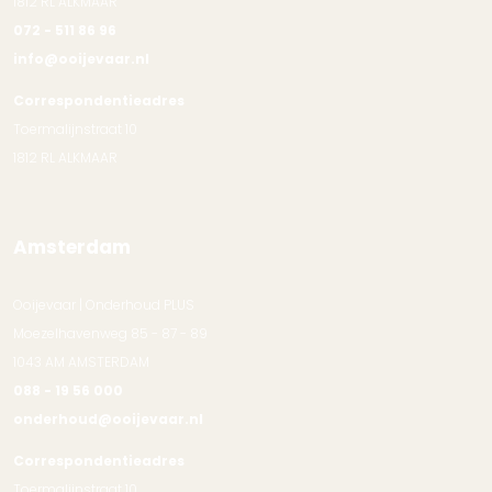
1812 RL ALKMAAR
072 - 511 86 96
info@ooijevaar.nl
Correspondentieadres
Toermalijnstraat 10
1812 RL ALKMAAR
Amsterdam
Ooijevaar | Onderhoud PLUS
Moezelhavenweg 85 - 87 - 89
1043 AM AMSTERDAM
088 - 19 56 000
onderhoud@ooijevaar.nl
Correspondentieadres
Toermalijnstraat 10