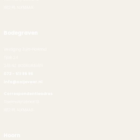
1812 RL ALKMAAR
Bodegraven
Vestiging Zuid-Holland
Tjalk 24
2411 NZ BODEGRAVEN
072 - 511 86 96
info@ooijevaar.nl
Correspondentieadres
Toermalijnstraat 10
1812 RL ALKMAAR
Hoorn