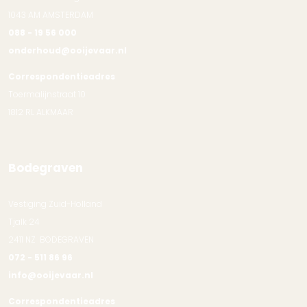
1043 AM AMSTERDAM
088 - 19 56 000
onderhoud@ooijevaar.nl
Correspondentieadres
Toermalijnstraat 10
1812 RL ALKMAAR
Bodegraven
Vestiging Zuid-Holland
Tjalk 24
2411 NZ BODEGRAVEN
072 - 511 86 96
info@ooijevaar.nl
Correspondentieadres