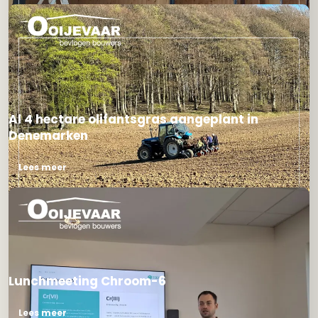
Al 4 hectare olifantsgras aangeplant in
Denemarken
Lees meer
Lunchmeeting Chroom-6
Lees meer