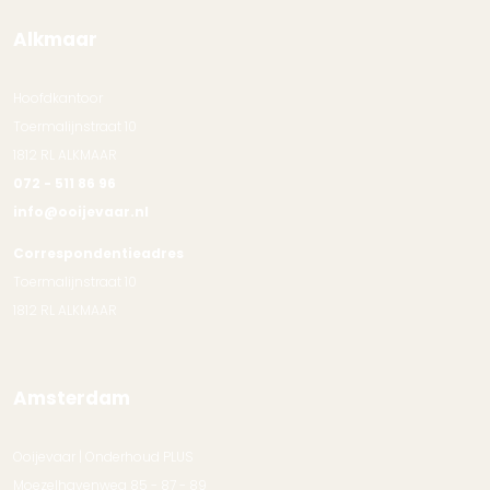
Alkmaar
Hoofdkantoor
Toermalijnstraat 10
1812 RL ALKMAAR
072 - 511 86 96
info@ooijevaar.nl
Correspondentieadres
Toermalijnstraat 10
1812 RL ALKMAAR
Amsterdam
Ooijevaar | Onderhoud PLUS
Moezelhavenweg 85 - 87 - 89