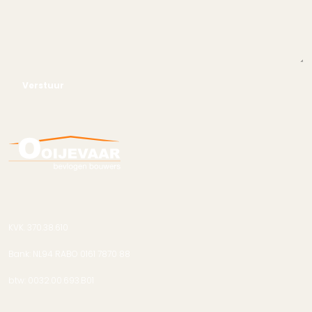
Verstuur
KVK. 370.38.610
Bank: NL94 RABO 0161 7870 88
btw: 0032.00.693.B01