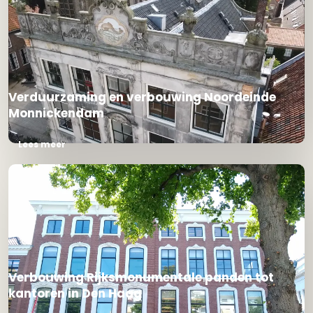
Verduurzaming en verbouwing Noordeinde
Monnickendam
Lees meer
Verbouwing Rijksmonumentale panden tot
kantoren in Den Haag