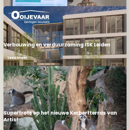
Verbouwing en verduurzaming ISK Leiden
Lees meer
Supertrots op het nieuwe Kerbertterras van
Artis!