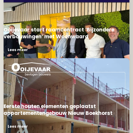
Ooijevaar start raamcontract ‘Bijzondere
verbouwingen’ met Woonwaard
Lees meer
Eerste houten elementen geplaatst
appartementengebouw Nieuw Boekhorst
Lees meer