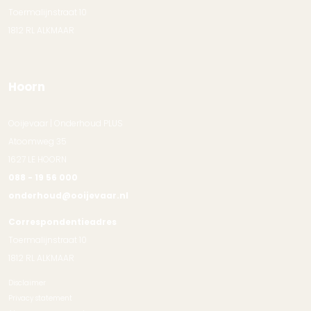
Toermalijnstraat 10
1812 RL ALKMAAR
Hoorn
Ooijevaar | Onderhoud PLUS
Atoomweg 35
1627 LE HOORN
088 - 19 56 000
onderhoud@ooijevaar.nl
Correspondentieadres
Toermalijnstraat 10
1812 RL ALKMAAR
Disclaimer
Privacy statement