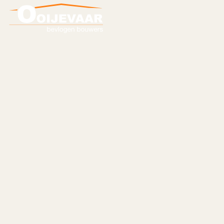
Eerste houten
elementen ge
appartemen