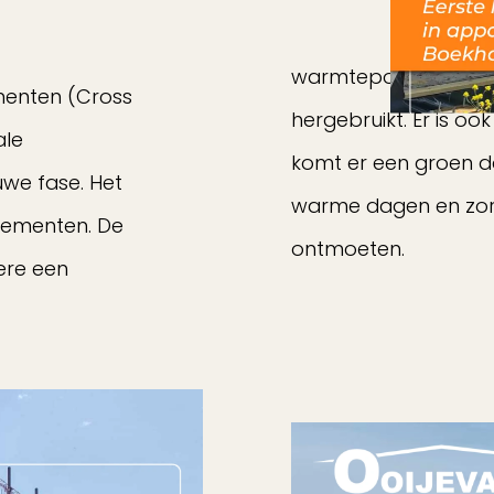
warmtepomp, zonne
menten (Cross
hergebruikt. Er is o
ale
komt er een groen d
we fase. Het
warme dagen en zor
tementen. De
ontmoeten.
dere een