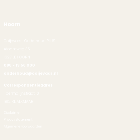
Hoorn
Ooijevaar | Onderhoud PLUS
Atoomweg 35
1627 LE HOORN
088 - 19 56 000
onderhoud@ooijevaar.nl
Correspondentieadres
Toermalijnstraat 10
1812 RL ALKMAAR
Disclaimer
Privacy statement
Algemene voorwaarden