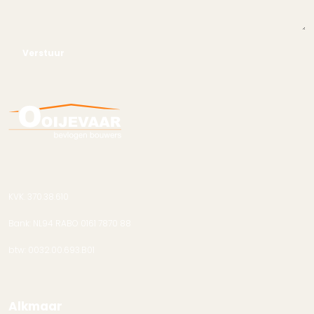
Verstuur
KVK. 370.38.610
Bank: NL94 RABO 0161 7870 88
btw: 0032.00.693.B01
Alkmaar