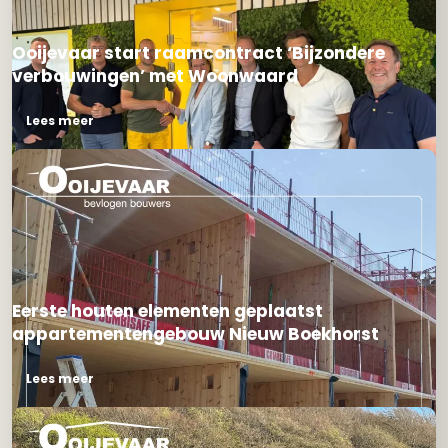
Ooijevaar start raamcontract ‘Bijzondere
verbouwingen’ met Woonwaard
Lees meer
Eerste houten elementen geplaatst
appartementengebouw Nieuw Boekhorst
Lees meer