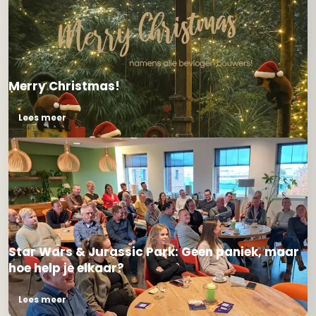
Merry Christmas!
Lees meer
Star Wars & Jurassic Park: Geen paniek, maar
hoe help je elkaar?
Lees meer