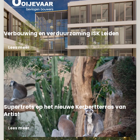
Verbouwing en verduurzaming ISK Leiden
Lees meer
Supertrots op het nieuwe Kerbertterras van
Artis!
Lees meer