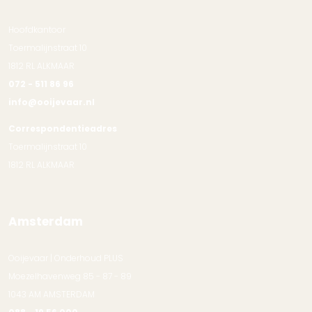
Hoofdkantoor
Toermalijnstraat 10
1812 RL ALKMAAR
072 - 511 86 96
info@ooijevaar.nl
Correspondentieadres
Toermalijnstraat 10
1812 RL ALKMAAR
Amsterdam
Ooijevaar | Onderhoud PLUS
Moezelhavenweg 85 - 87 - 89
1043 AM AMSTERDAM