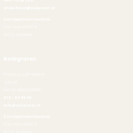
088 - 19 56 000
onderhoud@ooijevaar.nl
Correspondentieadres
Toermalijnstraat 10
1812 RL ALKMAAR
Bodegraven
Vestiging Zuid-Holland
Tjalk 24
2411 NZ BODEGRAVEN
072 - 511 86 96
info@ooijevaar.nl
Correspondentieadres
Toermalijnstraat 10
1812 RL ALKMAAR