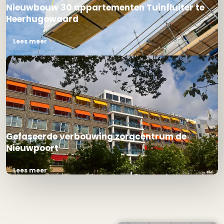
Nieuwbouw 30 appartementen Tuinfluiter te
Heerhugowaard
Lees meer
Gefaseerde verbouwing zorgcentrum de
Nieuwpoort
Lees meer