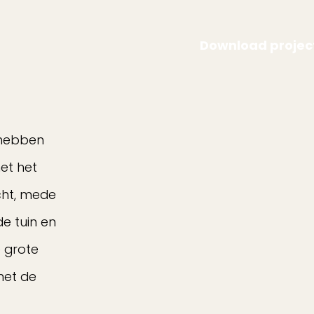
Download projec
 hebben
et het
cht, mede
e tuin en
e grote
met de