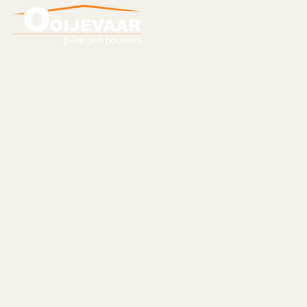
Gefaseerde
verbouwing
zorgcentrum 