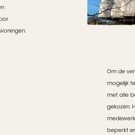
en
door
 woningen.
Om de ver
mogelijk 
met alle b
gekozen. 
medewerke
beperkt en