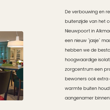
De verbouwing en re
buitenzijde van het
Nieuwpoort in Alkmaa
een nieuw ΄jasje΄ m
hebben we de bestaa
hoogwaardige isolati
zorgcentrum een prac
bewoners ook extra 
warmte buiten houdt,
aangenamer binnenkl