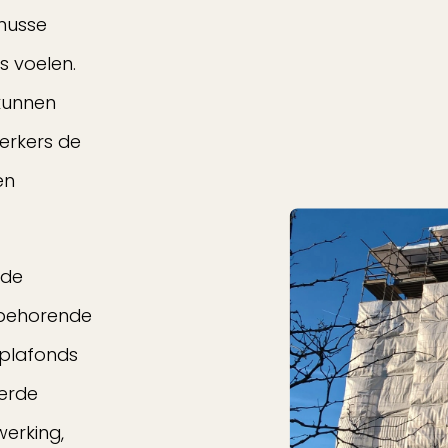
knusse
s voelen.
 kunnen
erkers de
en
 de
j behorende
lplafonds
erde
erking,