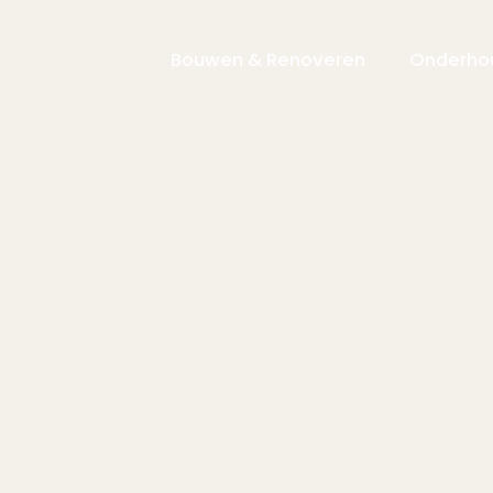
Bouwen & Renoveren
Onderho
Renovatie
Verduurzaming
Transformatie
Funderingsherstel
Monumenten
Houtbouw
Nieuwbouw
Planmatig onderhoud
de