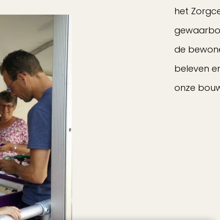
het Zorgc
gewaarbor
de bewoner
beleven e
onze bou