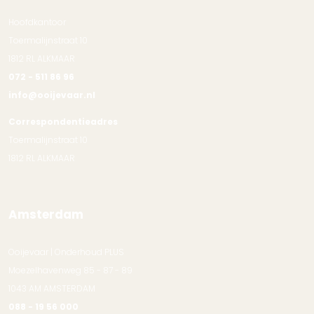
Hoofdkantoor
Toermalijnstraat 10
1812 RL ALKMAAR
072 - 511 86 96
info@ooijevaar.nl
Correspondentieadres
Toermalijnstraat 10
1812 RL ALKMAAR
Amsterdam
Ooijevaar | Onderhoud PLUS
Moezelhavenweg 85 - 87 - 89
1043 AM AMSTERDAM
088 - 19 56 000