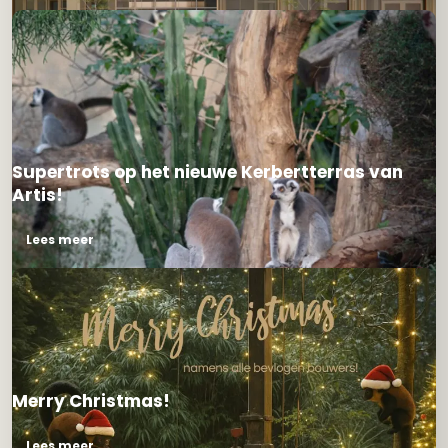
Supertrots op het nieuwe Kerbertterras van
Artis!
Lees meer
Merry Christmas!
Lees meer