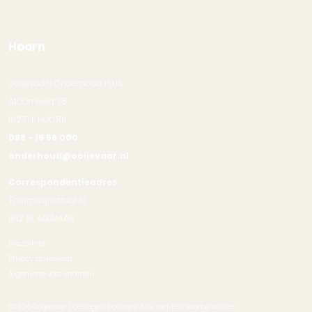
Hoorn
Ooijevaar | Onderhoud PLUS
Atoomweg 35
1627 LE HOORN
088 - 19 56 000
onderhoud@ooijevaar.nl
Correspondentieadres
Toermalijnstraat 10
1812 RL ALKMAAR
Disclaimer
Privacy statement
Algemene voorwaarden
©2026 Ooijevaar | bevlogen bouwers. Alle rechten voorbehouden.