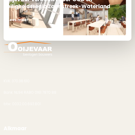
Veiligheidsregio Zaanstreek-Waterland
Lees meer
KVK. 370.38.610
Bank: NL94 RABO 0161 7870 88
btw: 0032.00.693.B01
Alkmaar