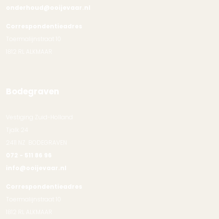
onderhoud@ooijevaar.nl
Correspondentieadres
Toermalijnstraat 10
1812 RL ALKMAAR
Bodegraven
Vestiging Zuid-Holland
Tjalk 24
2411 NZ BODEGRAVEN
072 - 511 86 96
info@ooijevaar.nl
Correspondentieadres
Toermalijnstraat 10
1812 RL ALKMAAR