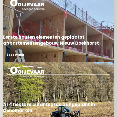
Eerste houten elementen geplaatst
appartementengebouw Nieuw Boekhorst
Lees meer
Al 4 hectare olifantsgras aangeplant in
Denemarken