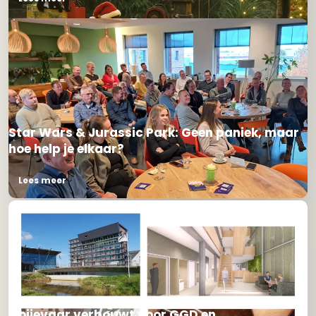
Star Wars & Jurassic Park: Geen paniek, maar
hoe help je elkaar?
Lees meer
Ooijevaar verbouwt voor GGD en