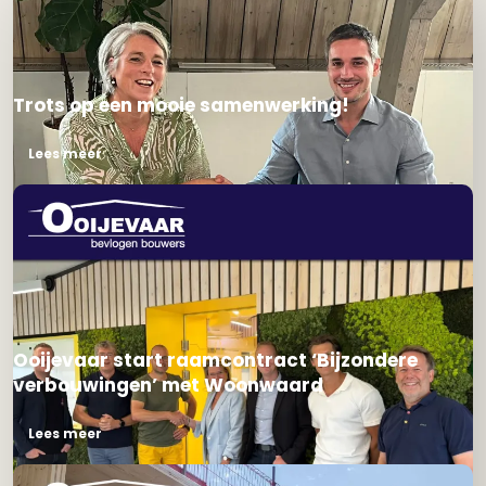
Trots op een mooie samenwerking!
Lees meer
Ooijevaar start raamcontract ‘Bijzondere
verbouwingen’ met Woonwaard
Lees meer