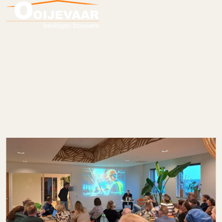
Meer dan 50
bevlogen bouwers
aan de slag met AI!
Wat gaat AI voor de bouw betekenen? Vanuit die vraag zijn we met 50
bevlogen bouwers aan de slag gegaan. Na een korte uitleg, volgde
eerst een test. Echte foto’s, muziek en film onderscheiden van AI-