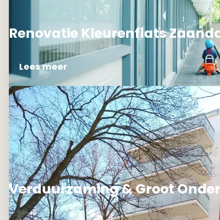
Renovatie Kleurenflats Zaan
Lees meer
Verduurzaming & Groot Onder