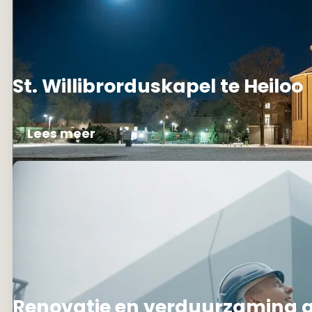
St. Willibrorduskapel te Heiloo
Lees meer
Renovatie en verduurzaming g