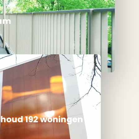
dam
houd 192 woningen