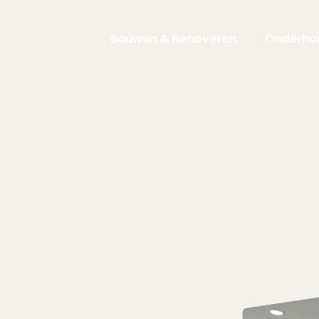
Bouwen & Renoveren
Onderho
Renovatie
Verduurzaming
Transformatie
Funderingsherstel
Monumenten
Houtbouw
e
Nieuwbouw
Planmatig onderhoud